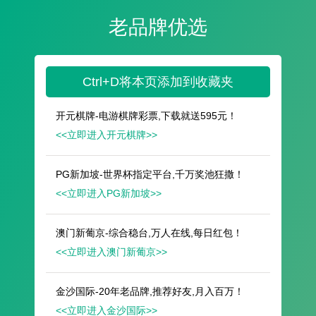
遥想公瑾当年，小乔初嫁了，雄姿英发。
羽扇纶巾，谈笑间，樯橹灰飞烟灭。
故国神游，多情应笑我，早生华发。
人生如梦，一尊还酹江月。